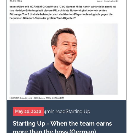
4
min read
Starting Up
May 26, 2026
Starting Up - When the team earns
more than the boss (German)