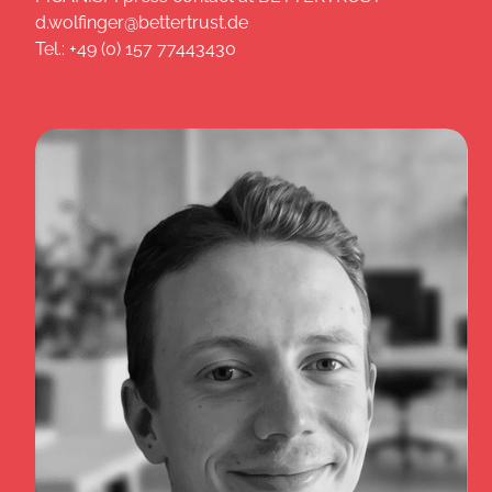
d.wolfinger@bettertrust.de
Tel.: +49 (0) 157 77443430