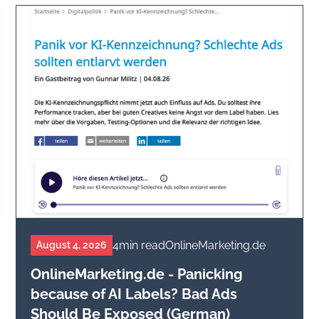
4
min read
OnlineMarketing.de
August 4, 2026
OnlineMarketing.de - Panicking
because of AI Labels? Bad Ads
Should Be Exposed (German)