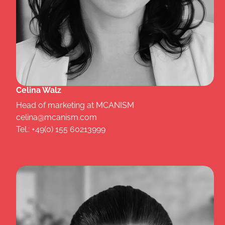
Celina Walz
Head of marketing at MCANISM
celina@mcanism.com
Tel.: +49(0) 155 60213999