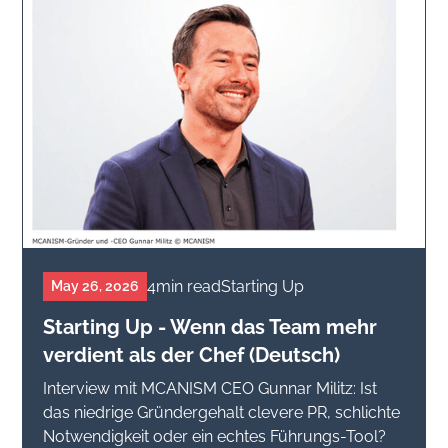
4
min read
Starting Up
May 26, 2026
Starting Up - Wenn das Team mehr
verdient als der Chef (Deutsch)
Interview mit MCANISM CEO Gunnar Militz: Ist
das niedrige Gründergehalt clevere PR, schlichte
Notwendigkeit oder ein echtes Führungs-Tool?