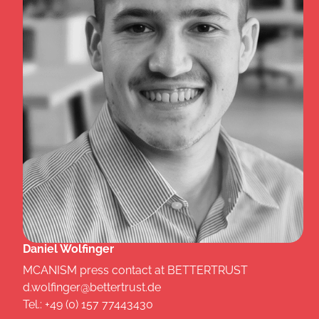
Daniel Wolfinger
MCANISM press contact at BETTERTRUST
d.wolfinger@bettertrust.de
Tel.: +49 (0) 157 77443430