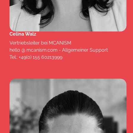
Celina Walz
Vertriebsleiter bei MCANISM
hello @ mcanism.com - Allgemeiner Support
Tel.: +49(0) 155 60213999