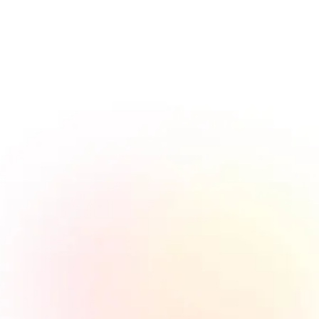
Alle Kosten werden rund um die Uhr in Echtzeit
in unserem Dashboard angezeigt.
Wie steht es mit dem
Datenschutz?
Unsere Tools und Dashboards entsprechen
allen aktuellen Datenschutzgesetzen. Alle
Daten, die gespeichert und gespeichert
werden, sind verschlüsselt und anonymisiert,
sodass sie nicht mit Webaktivitäten verknüpft
werden können. Alle Google- und Apple-Geräte
funktionieren mit unserer Software.