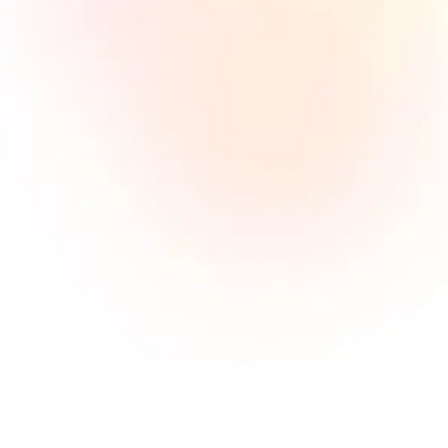
Wie groß ist die mobile
Publisher-Datenbank?
Unsere mobile Publisher-Datenbank wächst
täglich. Unser aktiver Pool an Netzwerkpartnern
umfasst rund fünfhundert Partner. Unsere
gesamte Datenbank besteht jedoch aus
Tausenden von Werbenetzwerken.
Was ist der typische Zeitplan für
eine mobile
Marketingkampagne?
Wenn die Ereignisse definiert sind und das SDK-
Tracking korrekt läuft, können wir innerhalb von
24 Stunden eine Kampagne starten. Wenn
Vorarbeiten erledigt werden müssen, benötigen