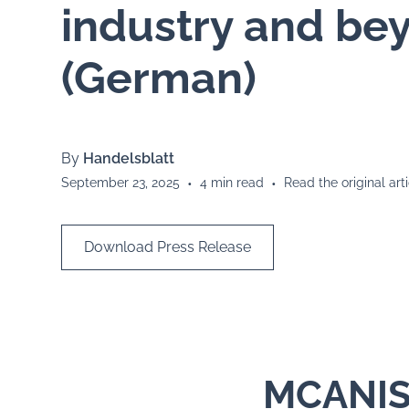
industry and be
(German)
By
Handelsblatt
September 23, 2025
•
4
min read
•
Read the original arti
Download Press Release
MCANIS