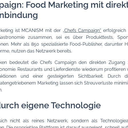
aign: Food Marketing mit direk
enbindung
rketing ist MCANISM mit der
„Chefs Campaign“
erfolgreich 
astronomie zusammen, sei es über Produkttests, Spon
nen. Mehr als 850 spezialisierte Food-Publisher, darunter H
erme, nutzen das Netzwerk bereits.
rken bedeutet die Chefs Campaign den direkten Zugang 
ronomie. Restaurants und Lieferdienste wiederum profitiere
gaktionen und einer gesteigerten Sichtbarkeit. Durch 
atengetriebenem Marketing lassen sich Streuverluste mini
.
urch eigene Technologie
ch nicht als reines Netzwerk, sondern als Technologiean
n. Die proprietäre Plattform ist darauf ausgelegt, schnell 