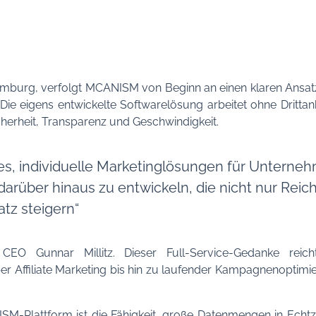
mburg, verfolgt MCANISM von Beginn an einen klaren Ansatz:
Die eigens entwickelte Softwarelösung arbeitet ohne Drittan
herheit, Transparenz und Geschwindigkeit.
t es, individuelle Marketinglösungen für Unterne
rüber hinaus zu entwickeln, die nicht nur Reic
tz steigern“
EO Gunnar Millitz. Dieser Full-Service-Gedanke reich
er Affiliate Marketing bis hin zu laufender Kampagnenoptimi
M-Plattform ist die Fähigkeit, große Datenmengen in Echtzei