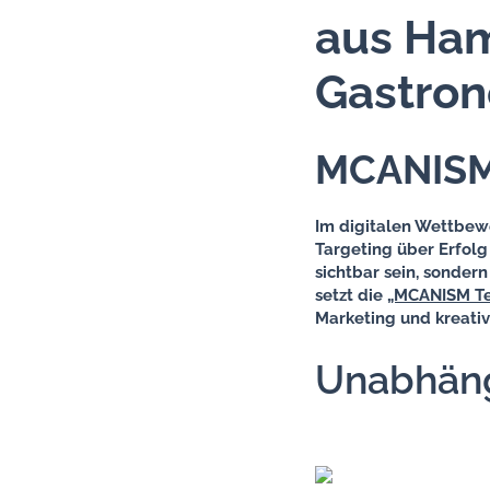
aus Ham
Gastron
MCANISM
Im digitalen Wettbew
Targeting über Erfolg
sichtbar sein, sonder
setzt die
„MCANISM T
Marketing und kreati
Unabhäng