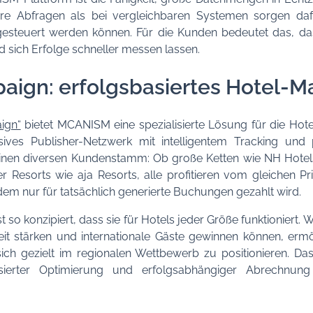
ere Abfragen als bei vergleichbaren Systemen sorgen da
 gesteuert werden können. Für die Kunden bedeutet das, das
 sich Erfolge schneller messen lassen.
aign: erfolgsbasiertes Hotel-M
ign“
bietet MCANISM eine spezialisierte Lösung für die Hot
usives Publisher-Netzwerk mit intelligentem Tracking und
einen diversen Kundenstamm: Ob große Ketten wie NH Hotels
 Resorts wie aja Resorts, alle profitieren vom gleichen Pri
dem nur für tatsächlich generierte Buchungen gezahlt wird.
t so konzipiert, dass sie für Hotels jeder Größe funktioniert
it stärken und internationale Gäste gewinnen können, erm
 sich gezielt im regionalen Wettbewerb zu positionieren. 
asierter Optimierung und erfolgsabhängiger Abrechnu