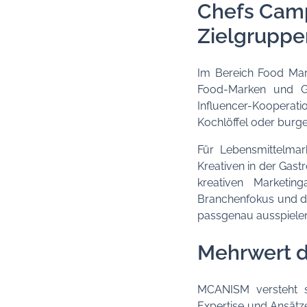
Chefs Camp
Zielgrupp
Im Bereich Food Ma
Food-Marken und G
Influencer-Kooperatio
Kochlöffel oder burg
Für Lebensmittelma
Kreativen in der Gast
kreativen Marketin
Branchenfokus und d
passgenau ausspielen
Mehrwert d
MCANISM versteht si
Expertise und Ansätze