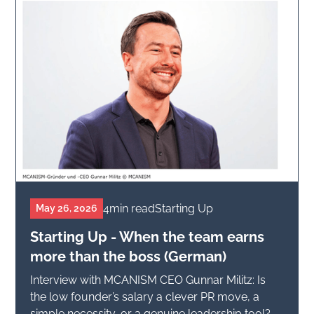
4
min read
Starting Up
May 26, 2026
Starting Up - When the team earns
more than the boss (German)
Interview with MCANISM CEO Gunnar Militz: Is
the low founder’s salary a clever PR move, a
simple necessity, or a genuine leadership tool?