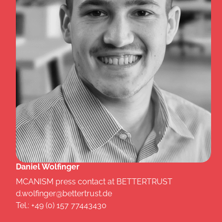
Daniel Wolfinger
MCANISM press contact at BETTERTRUST
d.wolfinger@bettertrust.de
Tel.: +49 (0) 157 77443430