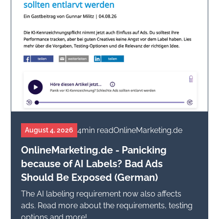
4
min read
OnlineMarketing.de
August 4, 2026
OnlineMarketing.de - Panicking
because of AI Labels? Bad Ads
Should Be Exposed (German)
The AI labeling requirement now also affects
ads. Read more about the requirements, testing
options and more!