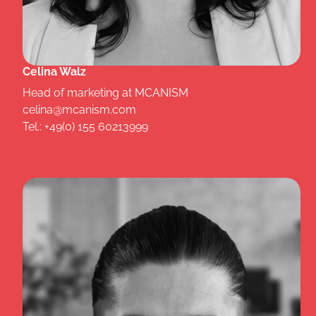
Celina Walz
Head of marketing at MCANISM
celina@mcanism.com
Tel.: +49(0) 155 60213999