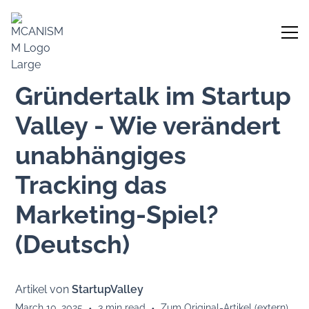
Gründertalk im Startup
Valley - Wie verändert
unabhängiges
Tracking das
Marketing-Spiel?
(Deutsch)
Artikel von
StartupValley
March 10, 2025
•
3
min read
•
Zum Original-Artikel (extern)