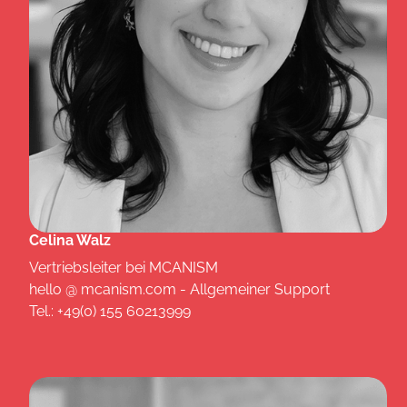
Celina Walz
Vertriebsleiter bei MCANISM
hello @ mcanism.com - Allgemeiner Support
Tel.: +49(0) 155 60213999