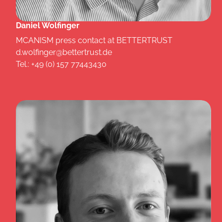
Daniel Wolfinger
MCANISM press contact at BETTERTRUST
d.wolfinger@bettertrust.de
Tel.: +49 (0) 157 77443430