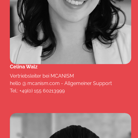
Celina Walz
Vertriebsleiter bei MCANISM
hello @ mcanism.com - Allgemeiner Support
Tel.: +49(0) 155 60213999