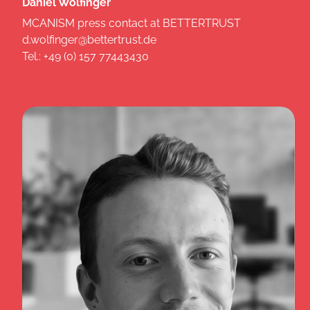
Daniel Wolfinger
MCANISM press contact at BETTERTRUST
d.wolfinger@bettertrust.de
Tel.: +49 (0) 157 77443430