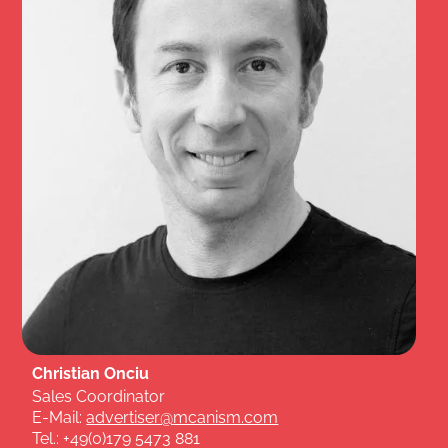
Christian Onciu
Sales Coordinator
E-Mail:
advertiser@mcanism.com
Tel.: +49(0)179 5473 881